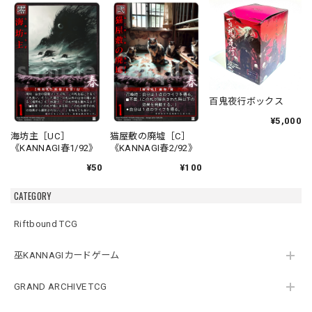
百鬼夜行ボックス
¥5,000
海坊主［UC］
猫屋敷の廃墟［C］
《KANNAGI春1/92》
《KANNAGI春2/92》
¥50
¥100
CATEGORY
Riftbound TCG
巫KANNAGIカードゲーム
GRAND ARCHIVE TCG