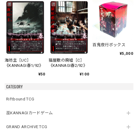
百鬼夜行ボックス
¥5,000
海坊主［UC］
猫屋敷の廃墟［C］
《KANNAGI春1/92》
《KANNAGI春2/92》
¥50
¥100
CATEGORY
Riftbound TCG
巫KANNAGIカードゲーム
GRAND ARCHIVE TCG