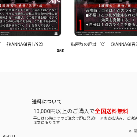
《KANNAGI春1/92》
猫屋敷の廃墟［C］《KANNAGI春2
¥50
送料について
10,000円以上のご購入で
全国送料無料
平日は15時までのご注文で即日発送!! ※お支払済み、ご決
注文に限ります
送
ABOUT