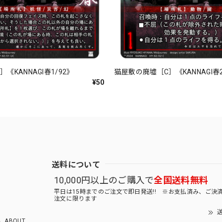
《KANNAGI春1/92》
猫屋敷の廃墟［C］《KANNAGI春2
¥50
送料について
10,000円以上のご購入で
全国送料無料
平日は15時までのご注文で即日発送!! ※お支払済み、ご決
注文に限ります
送
ABOUT