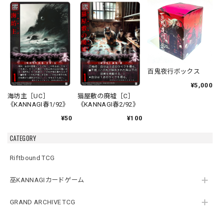
百鬼夜行ボックス
¥5,000
海坊主［UC］
猫屋敷の廃墟［C］
《KANNAGI春1/92》
《KANNAGI春2/92》
¥50
¥100
CATEGORY
Riftbound TCG
巫KANNAGIカードゲーム
GRAND ARCHIVE TCG