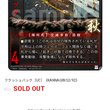
フラッシュバック［UC］《KANNAGI秋52/92》
SOLD OUT
¥50