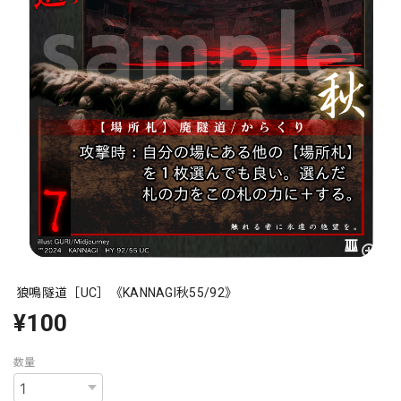
狼鳴隧道［UC］《KANNAGI秋55/92》
¥100
数量