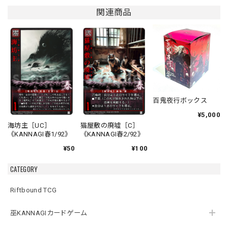
関連商品
百鬼夜行ボックス
¥5,000
海坊主［UC］
猫屋敷の廃墟［C］
《KANNAGI春1/92》
《KANNAGI春2/92》
¥50
¥100
CATEGORY
Riftbound TCG
巫KANNAGIカードゲーム