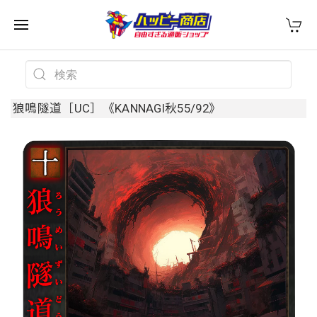
狼鳴隧道［UC］《KANNAGI秋55/92》