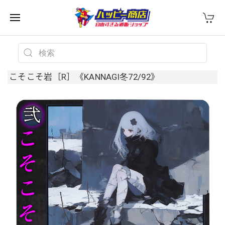
こそこそ岩［R］《KANNAGI冬72/92》