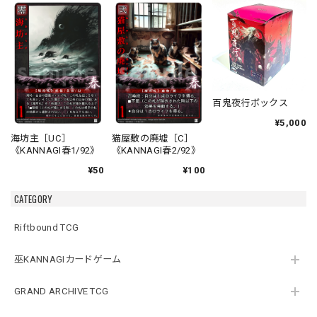
百鬼夜行ボックス
¥5,000
海坊主［UC］
猫屋敷の廃墟［C］
《KANNAGI春1/92》
《KANNAGI春2/92》
¥50
¥100
CATEGORY
Riftbound TCG
巫KANNAGIカードゲーム
GRAND ARCHIVE TCG