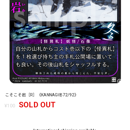
こそこそ岩［R］《KANNAGI冬72/92》
SOLD OUT
¥100