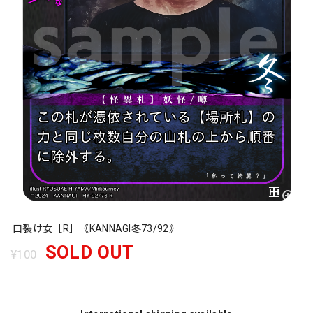
口裂け女［R］《KANNAGI冬73/92》
SOLD OUT
¥100