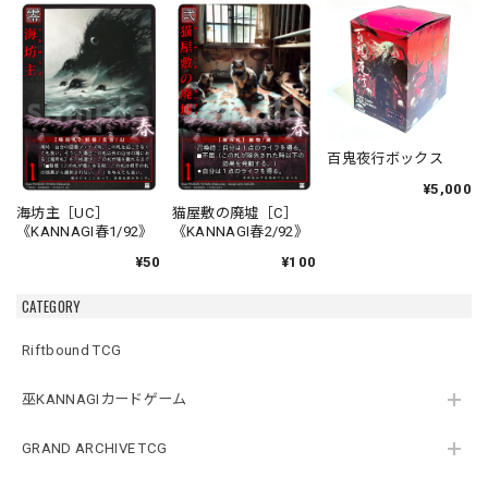
百鬼夜行ボックス
¥5,000
海坊主［UC］
猫屋敷の廃墟［C］
《KANNAGI春1/92》
《KANNAGI春2/92》
¥50
¥100
CATEGORY
Riftbound TCG
巫KANNAGIカードゲーム
GRAND ARCHIVE TCG