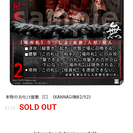
本物のお化け屋敷［C］《KANNAGI無82/92》
SOLD OUT
¥150