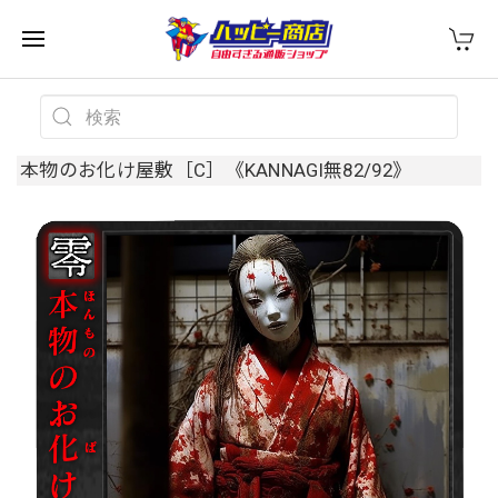
本物のお化け屋敷［C］《KANNAGI無82/92》