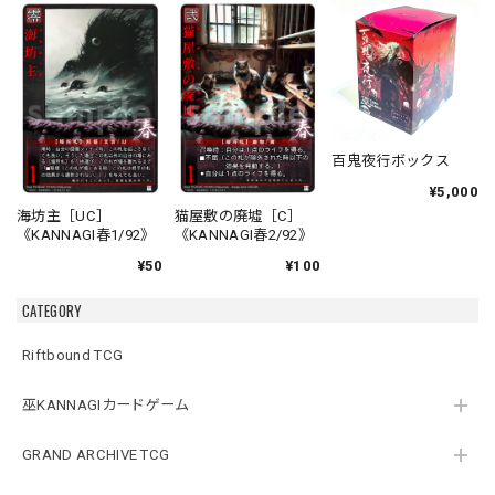
百鬼夜行ボックス
¥5,000
海坊主［UC］
猫屋敷の廃墟［C］
《KANNAGI春1/92》
《KANNAGI春2/92》
¥50
¥100
CATEGORY
Riftbound TCG
巫KANNAGIカードゲーム
GRAND ARCHIVE TCG