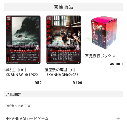
関連商品
百鬼夜行ボックス
¥5,000
海坊主［UC］
猫屋敷の廃墟［C］
《KANNAGI春1/92》
《KANNAGI春2/92》
¥50
¥100
CATEGORY
Riftbound TCG
巫KANNAGIカードゲーム