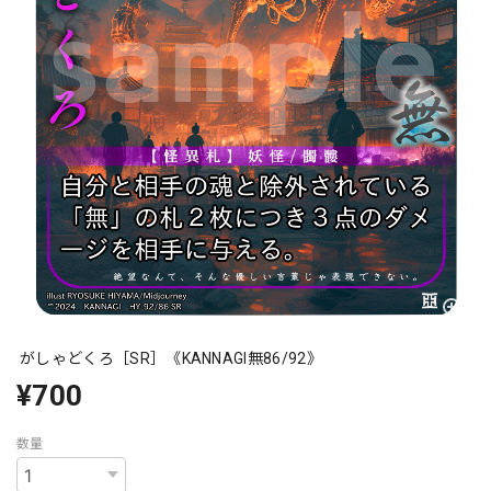
がしゃどくろ［SR］《KANNAGI無86/92》
¥700
数量