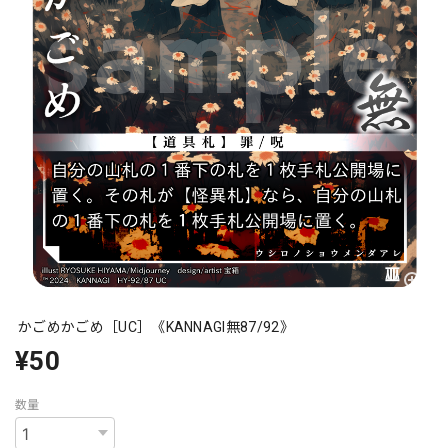
かごめかごめ［UC］《KANNAGI無87/92》
¥50
数量