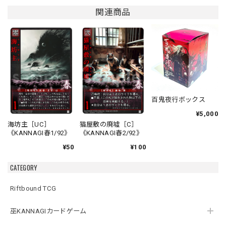
関連商品
百鬼夜行ボックス
¥5,000
海坊主［UC］
猫屋敷の廃墟［C］
《KANNAGI春1/92》
《KANNAGI春2/92》
¥50
¥100
CATEGORY
Riftbound TCG
巫KANNAGIカードゲーム