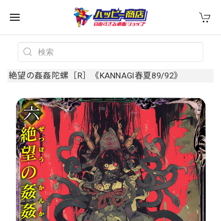
絶望の姦姦陀螺［R］《KANNAGI春夏89/92》