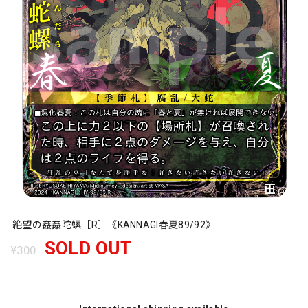
絶望の姦姦陀螺［R］《KANNAGI春夏89/92》
SOLD OUT
¥300