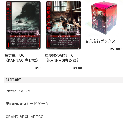
百鬼夜行ボックス
¥5,000
海坊主［UC］
猫屋敷の廃墟［C］
《KANNAGI春1/92》
《KANNAGI春2/92》
¥50
¥100
CATEGORY
Riftbound TCG
巫KANNAGIカードゲーム
GRAND ARCHIVE TCG