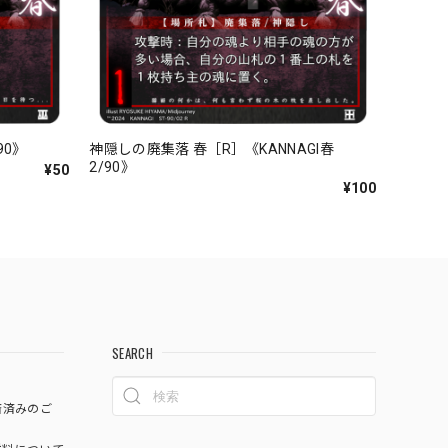
90》
神隠しの廃集落 春［R］《KANNAGI春
2/90》
¥50
¥100
SEARCH
済済みのご