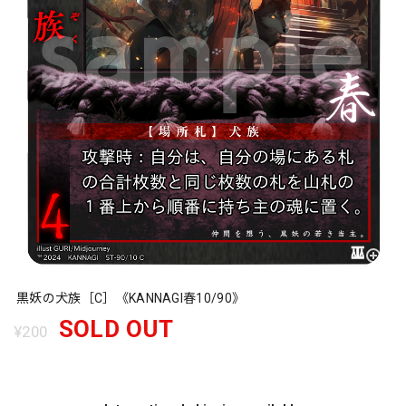
黒妖の犬族［C］《KANNAGI春10/90》
SOLD OUT
¥200