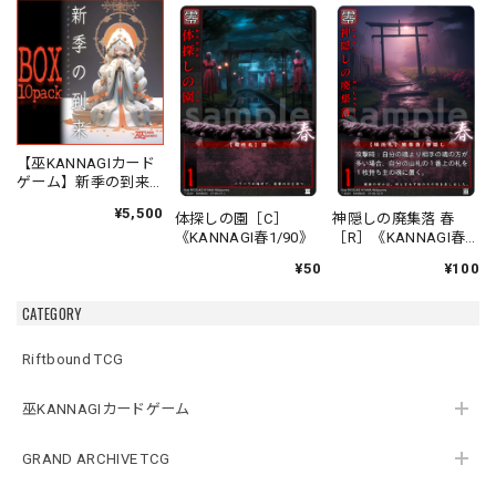
【巫KANNAGIカード
ゲーム】新季の到来
ブースターオリジナ
¥5,500
体探しの園［C］
神隠しの廃集落 春
ルパック
《KANNAGI春1/90》
［R］《KANNAGI春
2/90》
¥50
¥100
CATEGORY
Riftbound TCG
巫KANNAGIカードゲーム
GRAND ARCHIVE TCG