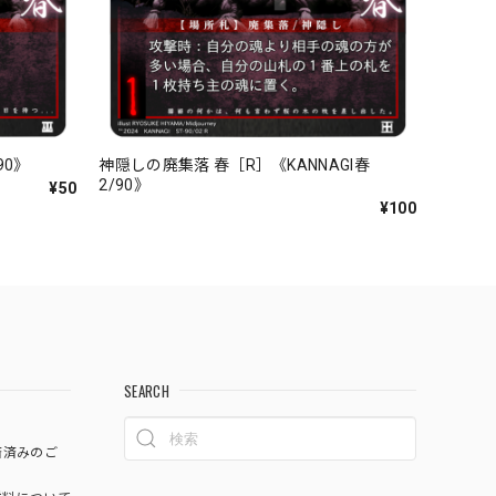
90》
神隠しの廃集落 春［R］《KANNAGI春
2/90》
¥50
¥100
SEARCH
済済みのご