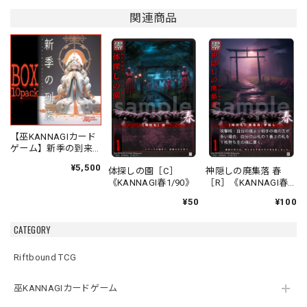
関連商品
【巫KANNAGIカード
ゲーム】新季の到来
ブースターオリジナ
¥5,500
体探しの園［C］
神隠しの廃集落 春
ルパック
《KANNAGI春1/90》
［R］《KANNAGI春
2/90》
¥50
¥100
CATEGORY
Riftbound TCG
巫KANNAGIカードゲーム