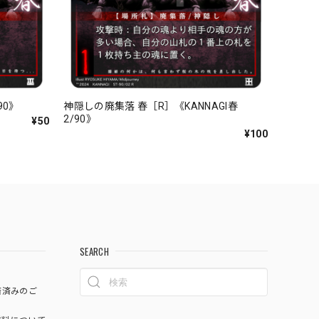
90》
神隠しの廃集落 春［R］《KANNAGI春
2/90》
¥50
¥100
SEARCH
済済みのご