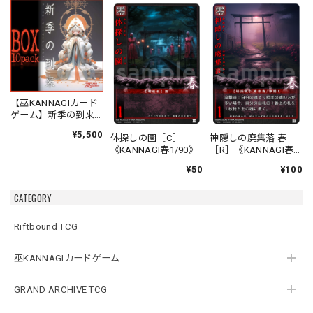
【巫KANNAGIカード
ゲーム】新季の到来
ブースターオリジナ
¥5,500
体探しの園［C］
神隠しの廃集落 春
ルパック
《KANNAGI春1/90》
［R］《KANNAGI春
2/90》
¥50
¥100
CATEGORY
Riftbound TCG
巫KANNAGIカードゲーム
GRAND ARCHIVE TCG