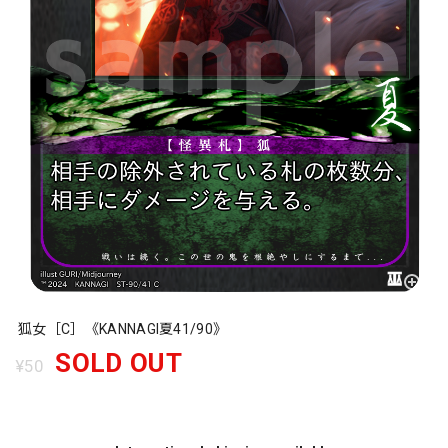
狐女［C］《KANNAGI夏41/90》
SOLD OUT
¥50