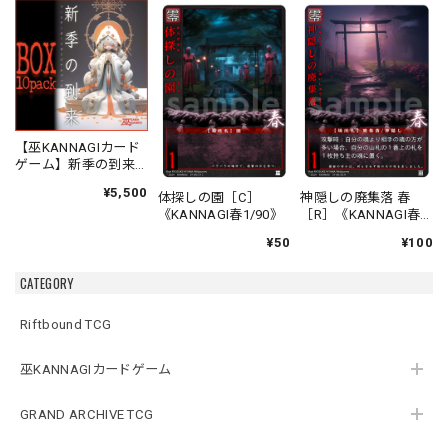
【巫KANNAGIカード
ゲーム】新季の到来
ブースターオリジナ
¥5,500
体探しの園［C］
神隠しの廃集落 春
ルパック
《KANNAGI春1/90》
［R］《KANNAGI春
2/90》
¥50
¥100
CATEGORY
Riftbound TCG
巫KANNAGIカードゲーム
GRAND ARCHIVE TCG