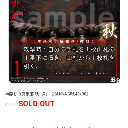
神隠しの廃集落 秋［R］《KANNAGI秋48/90》
SOLD OUT
¥100