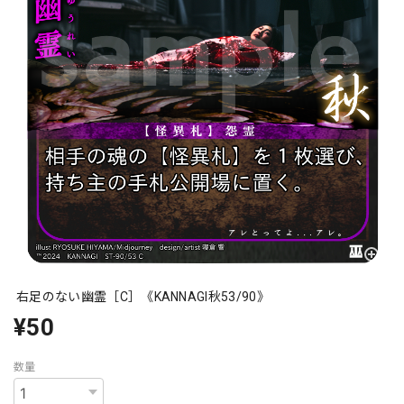
右足のない幽霊［C］《KANNAGI秋53/90》
¥50
数量