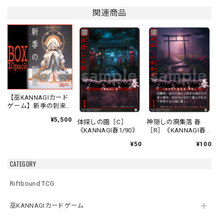
関連商品
【巫KANNAGIカード
ゲーム】新季の到来
ブースターオリジナ
¥5,500
体探しの園［C］
神隠しの廃集落 春
ルパック
《KANNAGI春1/90》
［R］《KANNAGI春
2/90》
¥50
¥100
CATEGORY
Riftbound TCG
巫KANNAGIカードゲーム