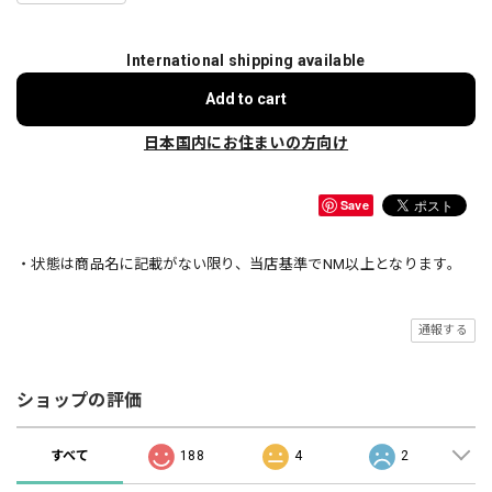
International shipping available
Add to cart
日本国内にお住まいの方向け
Save
・状態は商品名に記載がない限り、当店基準でNM以上となります。
通報する
ショップの評価
すべて
188
4
2