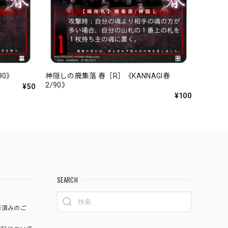
90》
神隠しの廃集落 春［R］《KANNAGI春
2/90》
¥50
¥100
SEARCH
済済みのご