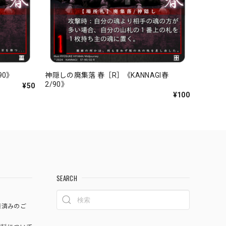
90》
神隠しの廃集落 春［R］《KANNAGI春
2/90》
¥50
¥100
SEARCH
済済みのご