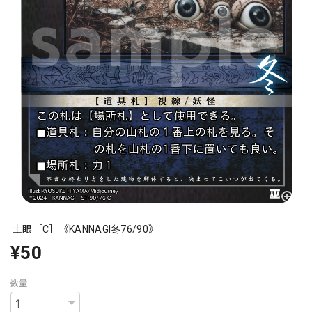
土眼［C］《KANNAGI冬76/90》
¥50
数量