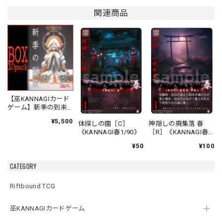
関連商品
【巫KANNAGIカード
ゲーム】新季の到来
ブースターオリジナ
¥5,500
体探しの園［C］
神隠しの廃集落 春
ルパック
《KANNAGI春1/90》
［R］《KANNAGI春
2/90》
¥50
¥100
CATEGORY
Riftbound TCG
巫KANNAGIカードゲーム